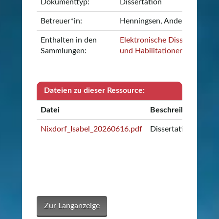
Dokumenttyp:
Dissertation
Betreuer*in:
Henningsen, Anders
Enthalten in den
Elektronische Dissertationen
Sammlungen:
und Habilitationen
Dateien zu dieser Ressource:
Datei
Beschreibung
Pr
Nixdorf_Isabel_20260616.pdf
Dissertation
ef7
Pr
Zur Langanzeige