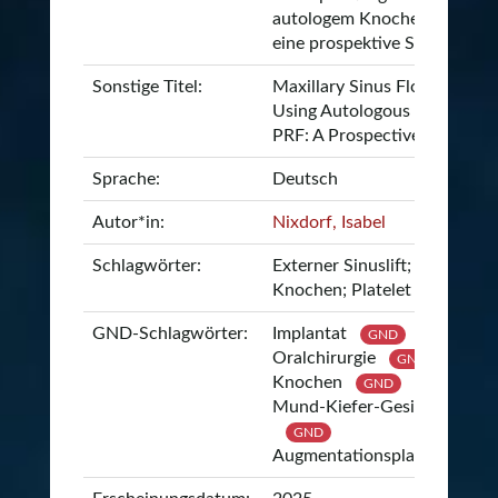
autologem Knochen und A-P
eine prospektive Studie
Sonstige Titel:
Maxillary Sinus Floor Elevati
Using Autologous Bone and 
PRF: A Prospective Study
Sprache:
Deutsch
Autor*in:
Nixdorf, Isabel
Schlagwörter:
Externer Sinuslift; Autologer
Knochen; Platelet Rich Fibri
GND-Schlagwörter:
Implantat
GND
Oralchirurgie
GND
Knochen
GND
Mund-Kiefer-Gesichts-Chiru
GND
Augmentationsplastik
GND