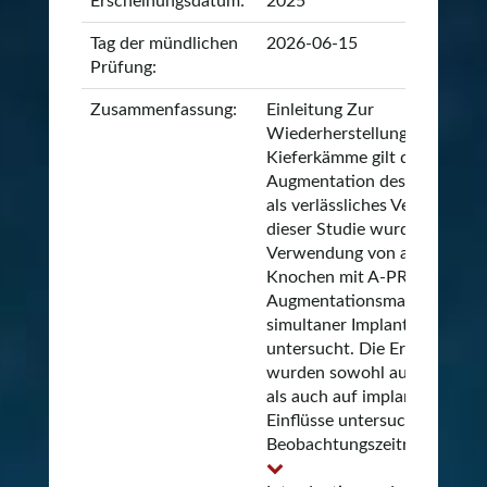
Erscheinungsdatum:
2025
Tag der mündlichen
2026-06-15
Prüfung:
Zusammenfassung:
Einleitung Zur
Wiederherstellung atrophier
Kieferkämme gilt die
Augmentation des Sinusbod
als verlässliches Verfahren. I
dieser Studie wurde die
Verwendung von autologem
Knochen mit A-PRF als allein
Augmentationsmaterial bei
simultaner Implantation
untersucht. Die Ergebnisse
wurden sowohl auf patiente
als auch auf implantatbezog
Einflüsse untersucht, sowie e
Beobachtungszeitraum ...