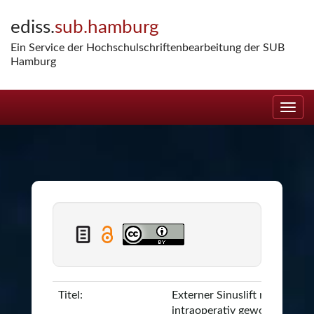
Skip
ediss.
sub.hamburg
navigation
Ein Service der Hochschulschriftenbearbeitung der SUB
Hamburg
Titel:
Externer Sinuslift mit
intraoperativ gewonnenem