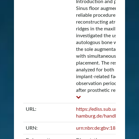
Introduction and purpose
Sinus floor augmentation is a
reliable procedure for
reconstructing atrophic alve
ridges in the maxilla. This st
investigated the use of
autologous bone with A-PRF
the sole augmentation materi
with simultaneous implant
placement. The results were
analyzed for both patient- a
implant-related factors, and 
observation period of 1 year
after prosthetic rest...
URL:
https://ediss.sub.uni-
hamburg.de/handle/ediss/1
URN:
urn:nbn:de:gbv:18-ediss-13