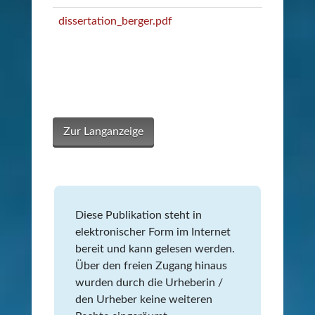
dissertation_berger.pdf
81cb92d8
Prüfsumm
Zur Langanzeige
Diese Publikation steht in
elektronischer Form im Internet
bereit und kann gelesen werden.
Über den freien Zugang hinaus
wurden durch die Urheberin /
den Urheber keine weiteren