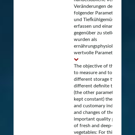
Veränderungen des Gehalts
folgender Parameter bei Fris
und Tiefkühlgemüse zu
erfassen und einander
gegenüber zu stellen: Dazu
wurden als
ernährungsphysiologisch
wertvolle Parameter der...
The objective of this study 
to measure and to compare 
different storage times at
different definite temperatur
(the other parameters were
kept constant) the industrial
and customary induced losse
and changes of the most
important quality parameter
of fresh and deep-frozen
vegetables: For this purpose,