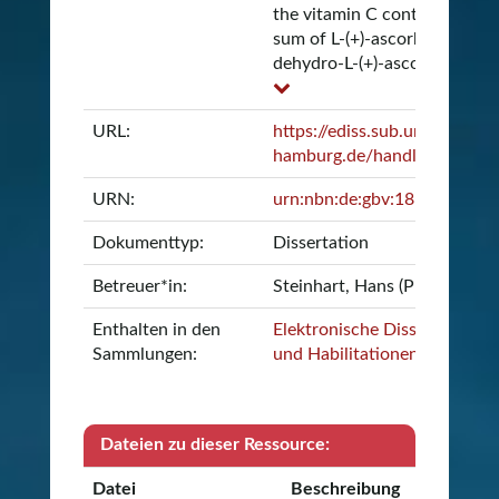
the vitamin C content (as the
sum of L-(+)-ascorbic acid an
dehydro-L-(+)-ascorbic ...
URL:
https://ediss.sub.uni-
hamburg.de/handle/ediss/1
URN:
urn:nbn:de:gbv:18-32360
Dokumenttyp:
Dissertation
Betreuer*in:
Steinhart, Hans (Prof. Dr. Dr.
Enthalten in den
Elektronische Dissertationen
Sammlungen:
und Habilitationen
Dateien zu dieser Ressource:
Datei
Beschreibung
Prüfsumm