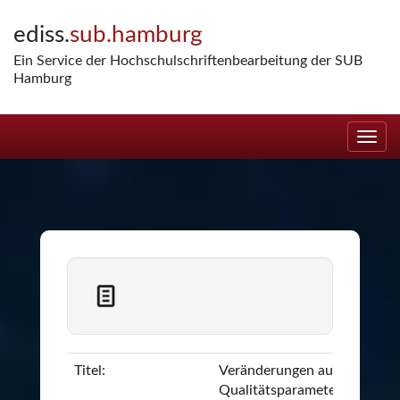
Skip
ediss.
sub.hamburg
navigation
Ein Service der Hochschulschriftenbearbeitung der SUB
Hamburg
Titel:
Veränderungen ausgewählte
Qualitätsparameter in Erbsen