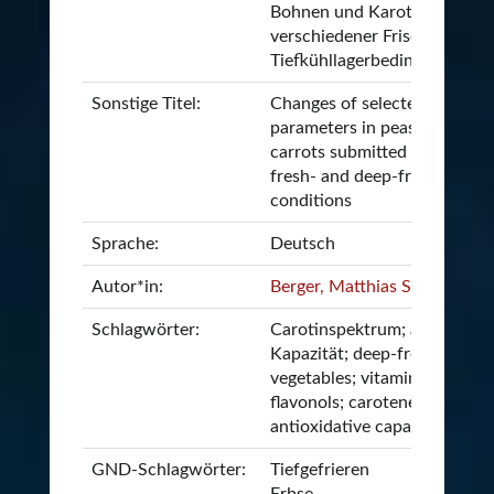
Bohnen und Karotten währe
verschiedener Frische- und
Tiefkühllagerbedingungen
Sonstige Titel:
Changes of selected quality
parameters in peas, beans a
carrots submitted to differen
fresh- and deep-frozen stora
conditions
Sprache:
Deutsch
Autor*in:
Berger, Matthias Sebastian
Schlagwörter:
Carotinspektrum; antioxidat
Kapazität; deep-frozen
vegetables; vitamin C;
flavonols; carotenes;
antioxidative capacity
GND-Schlagwörter:
Tiefgefrieren