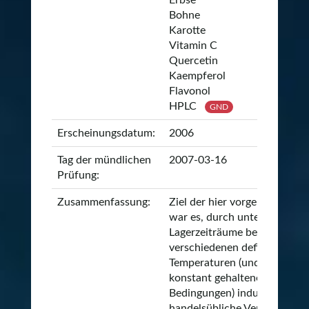
Erbse
Bohne
Karotte
Vitamin C
Quercetin
Kaempferol
Flavonol
HPLC
GND
Erscheinungsdatum:
2006
Tag der mündlichen
2007-03-16
Prüfung:
Zusammenfassung:
Ziel der hier vorgelegten Stu
war es, durch unterschiedlic
Lagerzeiträume bei
verschiedenen definierten
Temperaturen (und ansonste
konstant gehaltenen
Bedingungen) industrie- und
handelsübliche Verluste und