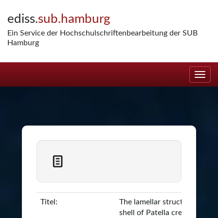
Skip
ediss.
sub.hamburg
navigation
Ein Service der Hochschulschriftenbearbeitung der SUB
Hamburg
Titel:
The lamellar structure of the
shell of Patella crenata : a