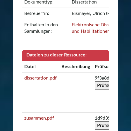
Dokumenttyp:
Dissertation
Betreuer*in:
Bismayer, Ulrich (Prof. Dr.)
Enthalten in den
Elektronische Dissertationen
Sammlungen:
und Habilitationen
Dateien zu dieser Ressource:
Datei
Beschreibung
Prüfsumme
dissertation.pdf
9f3a8d5c5626b3
Prüfsumme kopi
zusammen.pdf
1d9d35a502262f
Prüfsumme kopi