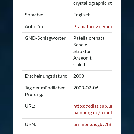
crystallographic study
Sprache:
Englisch
Autor*in:
Pramatarova, Radina
GND-Schlagwörter:
Patella crenata
Schale
Struktur
Aragonit
Calcit
Erscheinungsdatum:
2003
Tag der mündlichen
2003-02-06
Prüfung:
URL:
https://ediss.sub.uni-
hamburg.de/handle/ediss/3
URN:
urn:nbn:de:gbv:18-9133