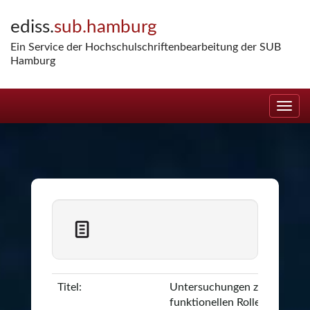
Skip
ediss.
sub.hamburg
navigation
Ein Service der Hochschulschriftenbearbeitung der SUB
Hamburg
Titel:
Untersuchungen zur
funktionellen Rolle des Zink-