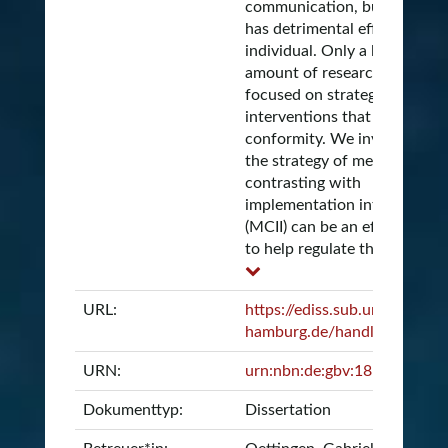
communication, but potentia
has detrimental effects for t
individual. Only a limited
amount of research has
focused on strategies and
interventions that help redu
conformity. We investigated 
the strategy of mental
contrasting with
implementation intentions
(MCII) can be an effective to
to help regulate the tend...
URL:
https://ediss.sub.uni-
hamburg.de/handle/ediss/7
URN:
urn:nbn:de:gbv:18-85673
Dokumenttyp:
Dissertation