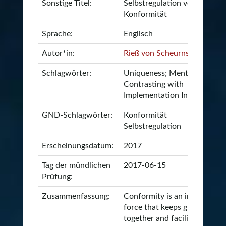
Sonstige Titel:
Selbstregulation von
Konformität
Sprache:
Englisch
Autor*in:
Rieß von Scheurnschloß, Viv
Schlagwörter:
Uniqueness; Mental
Contrasting with
Implementation Intentions
GND-Schlagwörter:
Konformität
Selbstregulation
Erscheinungsdatum:
2017
Tag der mündlichen
2017-06-15
Prüfung:
Zusammenfassung:
Conformity is an important
force that keeps groups
together and facilitates