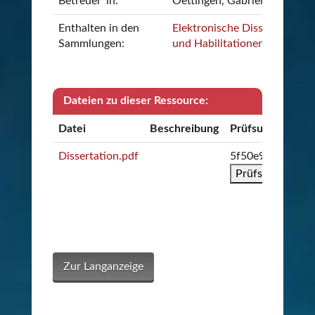
Betreuer*in:
Oettingen, Gabriele (Prof. Dr.
Enthalten in den
Elektronische Dissertationen
Sammlungen:
und Habilitationen
Dateien zu dieser Ressource:
Datei
Beschreibung
Prüfsumme
Dissertation.pdf
5f50e9ff6db8ee
Prüfsumme kop
Zur Langanzeige