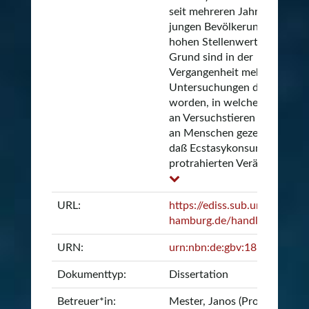
seit mehreren Jahren in der
jungen Bevölkerung einen
hohen Stellenwert. Aus dies
Grund sind in der
Vergangenheit mehrfach
Untersuchungen durchgefüh
worden, in welchen zunächs
an Versuchstieren und späte
an Menschen gezeigt wurde,
daß Ecstasykonsum zu
protrahierten Verä...
URL:
https://ediss.sub.uni-
hamburg.de/handle/ediss/9
URN:
urn:nbn:de:gbv:18-24901
Dokumenttyp:
Dissertation
Betreuer*in:
Mester, Janos (Prof. Dr.)