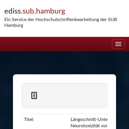
Skip
ediss.
sub.hamburg
navigation
Ein Service der Hochschulschriftenbearbeitung der SUB
Hamburg
Titel:
Längsschnitt-Untersuchung 
Neurotoxizität von MDMA