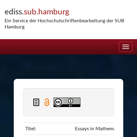
Skip
ediss.
sub.hamburg
navigation
Ein Service der Hochschulschriftenbearbeitung der SUB
Hamburg
Titel:
Essays in Mathematical Fina