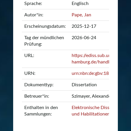
Sprache:
Englisch
Autor*in:
Pape, Jan
Erscheinungsdatum:
2025-12-17
Tag der mündlichen
2026-06-24
Prüfung:
URL:
https://ediss.sub.uni-
hamburg.de/handle/ediss/1
URN:
urn:nbn:de:gbv:18-ediss-13
Dokumenttyp:
Dissertation
Betreuer*in:
Szimayer, Alexander
Enthalten in den
Elektronische Dissertationen
Sammlungen:
und Habilitationen