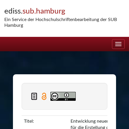
Skip
ediss.
sub.hamburg
navigation
Ein Service der Hochschulschriftenbearbeitung der SUB
Hamburg
Titel:
Entwicklung neuer Verfahre
für die Erstellung dünner