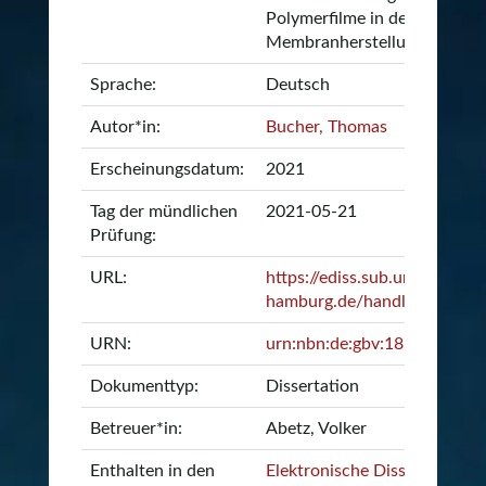
Polymerfilme in der
Membranherstellung
Sprache:
Deutsch
Autor*in:
Bucher, Thomas
Erscheinungsdatum:
2021
Tag der mündlichen
2021-05-21
Prüfung:
URL:
https://ediss.sub.uni-
hamburg.de/handle/ediss/9
URN:
urn:nbn:de:gbv:18-ediss-92
Dokumenttyp:
Dissertation
Betreuer*in:
Abetz, Volker
Enthalten in den
Elektronische Dissertationen